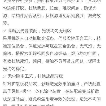
支持不停机换胶，搭配精准压力与温控调节，实现均
匀连续打胶。杜绝断胶、拉丝、堆胶问题，确保光
源、结构件贴合紧密，从根源避免后期脱胶、漏光故
障。
✅ 高精度光源装配，光线均匀无暗区
采用机器人自动抓取光源条、伺服柔性压合工艺，精
准定位贴合，保证光源与底盘完全贴合、无气泡、无
偏移。搭配六组焊枪同步自动焊锡，焊点均匀牢固，
有效杜绝死灯、频闪、接触不良等常见问题，保障出
光均匀稳定。
✅ 无尘除尘工艺，杜绝成品瑕疵
针对扩散板易沾灰、影响透光效果的痛点，产线配置
离子风枪+吸尘一体化除尘装置，在装配前完成扩散
板深度除尘，避免粉尘附着导致的光斑、透光不均问