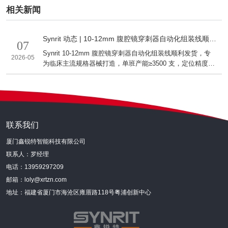
相关新闻
Synrit 动态 | 10-12mm 腹腔镜穿刺器自动化组装线顺利
07
发货，精准适配大规格器械量产
Synrit 10-12mm 腹腔镜穿刺器自动化组装线顺利发货，专
2026-05
为临床主流规格器械打造，单班产能≥3500 支，定位精度
±0.02mm，实现多工序自动化闭环生产，助力医疗企业提升
量产效率与品质一致性。
联系我们
厦门鑫锐特智能科技有限公司
联系人：罗经理
电话：13959297209
邮箱：loly@xrtzn.com
地址：福建省厦门市海沧区雍厝路118号粤浦创新中心