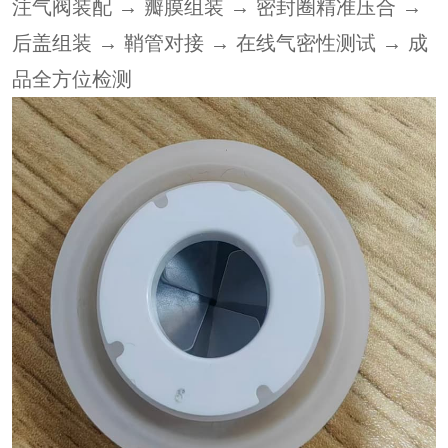
注气阀装配
→ 瓣膜组装 → 密封圈精准压合 →
后盖组装
→ 鞘管对接 → 在线气密性测试 → 成
品全方位检测